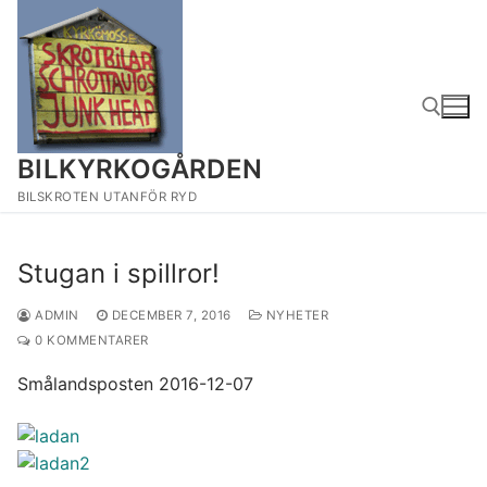
Hoppa
till
innehåll
BILKYRKOGÅRDEN
Sök:
BILSKROTEN UTANFÖR RYD
Stugan i spillror!
ADMIN
DECEMBER 7, 2016
NYHETER
0 KOMMENTARER
Smålandsposten 2016-12-07