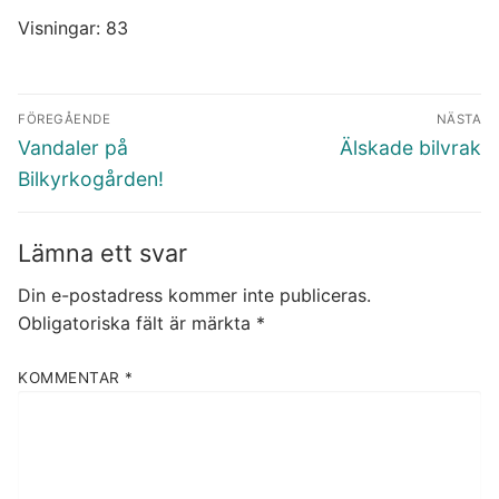
Visningar: 83
Inläggsnavigering
FÖREGÅENDE
NÄSTA
Föregående
Nästa
Vandaler på
Älskade bilvrak
inlägg:
inlägg:
Bilkyrkogården!
Lämna ett svar
Din e-postadress kommer inte publiceras.
Obligatoriska fält är märkta
*
KOMMENTAR
*