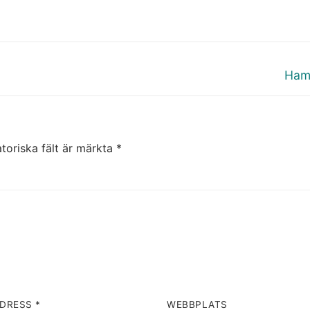
Näst
Ham
inläg
toriska fält är märkta
*
ADRESS
*
WEBBPLATS