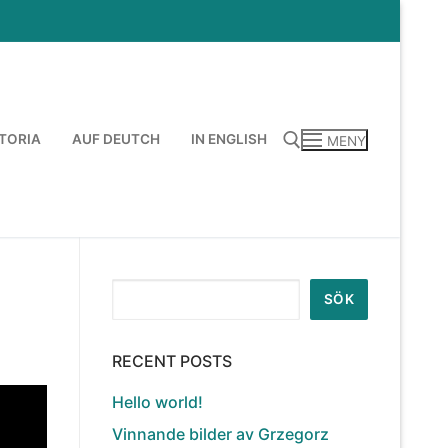
TORIA
AUF DEUTCH
IN ENGLISH
MENY
Sök:
Sök
SÖK
RECENT POSTS
Hello world!
Vinnande bilder av Grzegorz