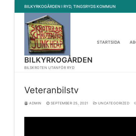
Hoppa
BILKYRKOGÅRDEN I RYD, TINGSRYDS KOMMUN
till
innehåll
STARTSIDA
AB
BILKYRKOGÅRDEN
BILSKROTEN UTANFÖR RYD
Veteranbilstv
ADMIN
SEPTEMBER 25, 2021
UNCATEGORIZED