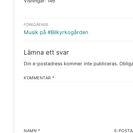
Visningar: 146
Inläggsnavigering
FÖREGÅENDE
Föregående
Musik på #Bilkyrkogården
inlägg:
Lämna ett svar
Din e-postadress kommer inte publiceras.
Obliga
KOMMENTAR
*
NAMN
*
E-POST