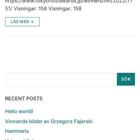
https://www.tokyofotoawards.jp/winners/hm/2022/77
51/ Visningar: 158 Visningar: 158
LÄS MER →
Sök
SÖK
RECENT POSTS
Hello world!
Vinnande bilder av Grzegorz Fajerski
Hammarix