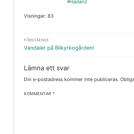
Visningar: 83
Inläggsnavigering
FÖREGÅENDE
Föregående
Vandaler på Bilkyrkogården!
inlägg:
Lämna ett svar
Din e-postadress kommer inte publiceras.
Obliga
KOMMENTAR
*