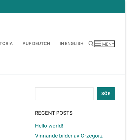
TORIA
AUF DEUTCH
IN ENGLISH
MENY
Sök:
Sök
SÖK
RECENT POSTS
Hello world!
Vinnande bilder av Grzegorz