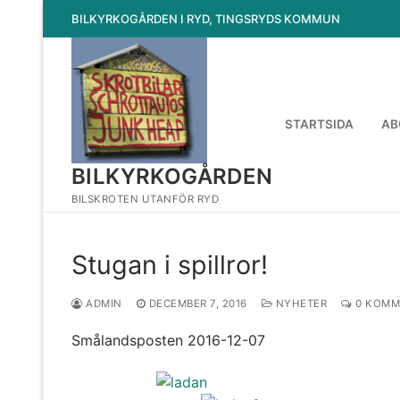
Hoppa
BILKYRKOGÅRDEN I RYD, TINGSRYDS KOMMUN
till
innehåll
STARTSIDA
AB
BILKYRKOGÅRDEN
BILSKROTEN UTANFÖR RYD
Stugan i spillror!
ADMIN
DECEMBER 7, 2016
NYHETER
0 KOMM
Smålandsposten 2016-12-07