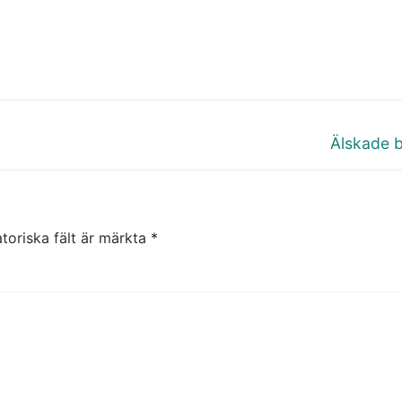
Nästa
Älskade b
inlägg:
toriska fält är märkta
*