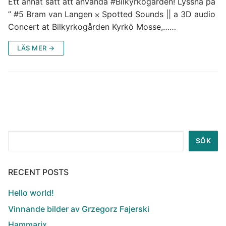
Ett annat sätt att använda #Bilkyrkogården! Lyssna på
” #5 Bram van Langen ⨉ Spotted Sounds || a 3D audio
Concert at Bilkyrkogården Kyrkö Mosse,……
LÄS MER →
Sök
SÖK
RECENT POSTS
Hello world!
Vinnande bilder av Grzegorz Fajerski
Hammarix